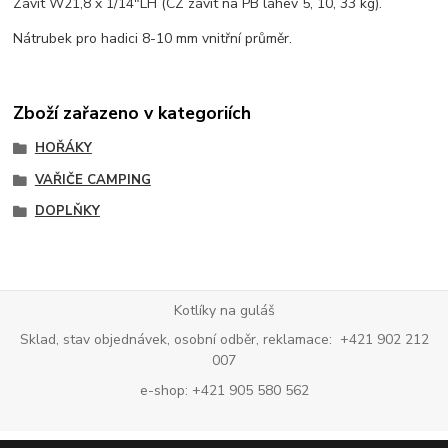
Závit W21,8 x 1/14"LH (CZ závit na PB láhev 5, 10, 33 kg).
Nátrubek pro hadici 8-10 mm vnitřní průměr.
Zboží zařazeno v kategoriích
HOŘÁKY
VAŘIČE CAMPING
DOPLŇKY
Kotlíky na guláš
Sklad, stav objednávek, osobní odběr, reklamace: +421 902 212
007
e-shop: +421 905 580 562