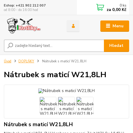
0
ks
Eshop: +421 902 212 007
za
0,00 Kč
od 8:00 - do 16:00 hod
Menu
Hledat
Úvod
DOPLŇKY
Nátrubek s maticí W21,8LH
Nátrubek s maticí W21,8LH
Nátrubek s maticí W21,8LH