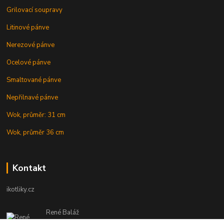
Grilovací soupravy
Litinové pánve
Nerezové pánve
Ocelové pánve
Smaltované pánve
Nepřilnavé pánve
Wok, průměr: 31 cm
Wok, průměr 36 cm
Kontakt
ikotliky.cz
René Baláž
Eshop: +421 902 212 007