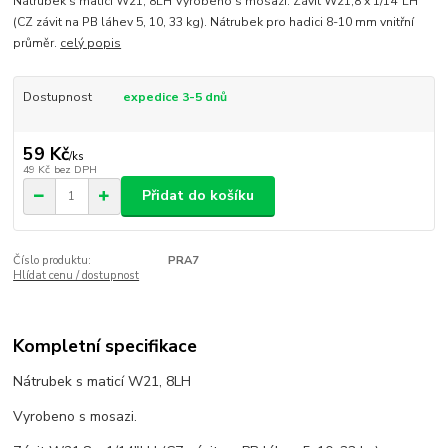
Nátrubek s maticí W21, 8LH Vyrobeno s mosazi. Závit W21,8 x 1/14"LH
(CZ závit na PB láhev 5, 10, 33 kg). Nátrubek pro hadici 8-10 mm vnitřní
průměr.
celý popis
Dostupnost
expedice 3-5 dnů
59 Kč
/
ks
49 Kč
bez DPH
Přidat do košíku
Číslo produktu:
PRA7
Hlídat cenu / dostupnost
Kompletní specifikace
Nátrubek s maticí W21, 8LH
Vyrobeno s mosazi.