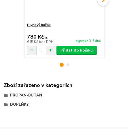
Plynový hořák
Plynový hořá
příslušenstv
780 Kč
990 Kč
/
ks
/
ks
expedice 3-5 dnů
645 Kč
bez DPH
818 Kč
bez 
Přidat do košíku
Zboží zařazeno v kategoriích
PROPAN-BUTAN
DOPLŇKY