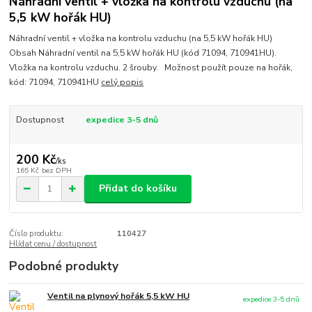
Náhradní ventil + vložka na kontrolu vzduchu (na
5,5 kW hořák HU)
Náhradní ventil + vložka na kontrolu vzduchu (na 5,5 kW hořák HU)
Obsah Náhradní ventil na 5,5 kW hořák HU (kód 71094, 710941HU).
Vložka na kontrolu vzduchu. 2 šrouby. Možnost použít pouze na hořák,
kód: 71094, 710941HU
celý popis
Dostupnost
expedice 3-5 dnů
200 Kč
/
ks
165 Kč
bez DPH
Přidat do košíku
Číslo produktu:
110427
Hlídat cenu / dostupnost
Podobné produkty
Ventil na plynový hořák 5,5 kW HU
expedice 3-5 dnů