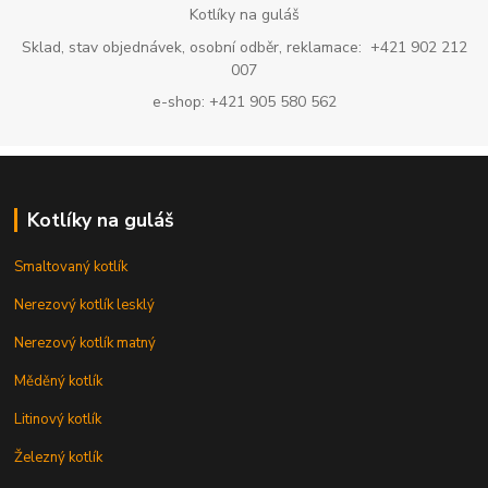
Kotlíky na guláš
Sklad, stav objednávek, osobní odběr, reklamace: +421 902 212
007
e-shop: +421 905 580 562
Kotlíky na guláš
Smaltovaný kotlík
Nerezový kotlík lesklý
Nerezový kotlík matný
Měděný kotlík
Litinový kotlík
Železný kotlík