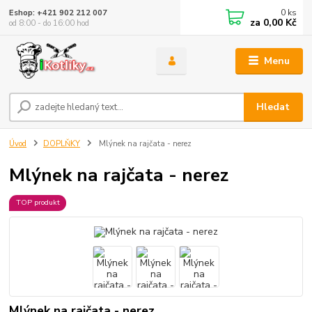
0
ks
Eshop: +421 902 212 007
za
0,00 Kč
od 8:00 - do 16:00 hod
Menu
Hledat
Úvod
DOPLŇKY
Mlýnek na rajčata - nerez
Mlýnek na rajčata - nerez
TOP produkt
Mlýnek na rajčata - nerez