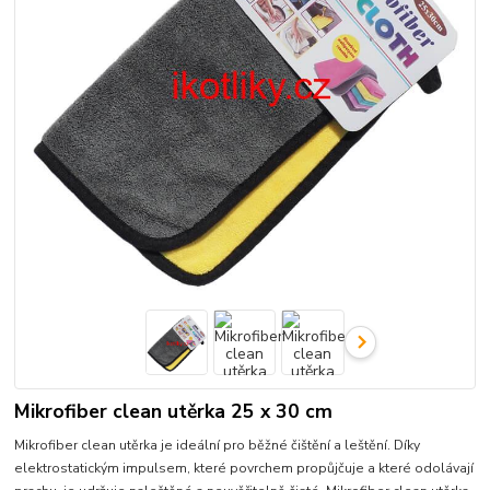
Mikrofiber clean utěrka 25 x 30 cm
Mikrofiber clean utěrka je ideální pro běžné čištění a leštění. Díky
elektrostatickým impulsem, které povrchem propůjčuje a které odolávají