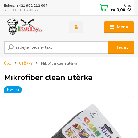
0
ks
Eshop: +421 902 212 007
za
0,00 Kč
od 8:00 - do 16:00 hod
Menu
Hledat
Úvod
UTĚRKY
Mikrofiber clean utěrka
Mikrofiber clean utěrka
Novinka