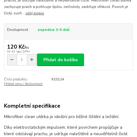
prachu, je udržuje naleštěné a neuvěřitelně čisté. Mikrofiber clean utěrka
zachycuje prach a pohlcuje špínu, nečistoty, zadržuje vlhkost. Povrch je
čistý, such...
celý popis
Dostupnost
expedice 3-5 dnů
120 Kč
/
ks
99 Kč
bez DPH
Přidat do košíku
Číslo produktu:
923124
Hlídat cenu / dostupnost
Kompletní specifikace
Mikrofiber clean utěrka je ideální pro běžné čištění a leštění.
Díky elektrostatickým impulsem, které povrchem propůjčuje a
které odolávají prachu, je udržuje naleštěné a neuvěřitelně čisté.