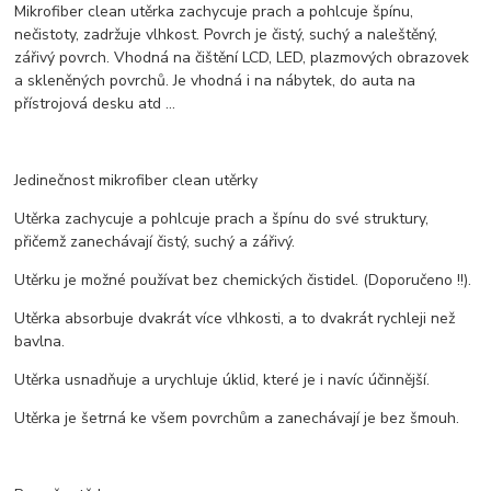
Mikrofiber clean utěrka zachycuje prach a pohlcuje špínu,
nečistoty, zadržuje vlhkost. Povrch je čistý, suchý a naleštěný,
zářivý povrch. Vhodná na čištění LCD, LED, plazmových obrazovek
a skleněných povrchů. Je vhodná i na nábytek, do auta na
přístrojová desku atd ...
Jedinečnost mikrofiber clean utěrky
Utěrka zachycuje a pohlcuje prach a špínu do své struktury,
přičemž zanechávají čistý, suchý a zářivý.
Utěrku je možné používat bez chemických čistidel. (Doporučeno !!).
Utěrka absorbuje dvakrát více vlhkosti, a to dvakrát rychleji než
bavlna.
Utěrka usnadňuje a urychluje úklid, které je i navíc účinnější.
Utěrka je šetrná ke všem povrchům a zanechávají je bez šmouh.