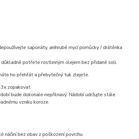
 Nepoužívejte saponáty, anihrubé mycí pomůcky / drátěnka
 důkladně potřete rostlinným olejem bez přidané soli.
cháte ho přehřát a přebytečný tuk zlejete.
-3x zopakovat.
ádobí bude dokonale nepřilnavý. Nádobí udržujte stále
ípadnému vzniku koroze.
ké náčiní bez obav z poškození povrchu.