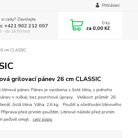
Přihlášení
 si rady? Zavolejte.
0
ks
p: +421 902 212 007
za
0,00 Kč
0 - do 16:00 hod
 26 cm CLASSIC
SIC
nová grilovací pánev 26 cm CLASSIC
i litinová pánev. Pánev je vyrobena s čisté litiny, s jednoho
pánev + ručka), bez povrchové úpravy. Velikost: průměr: 26
eriál: čistá litina. Váha: 2,6 kg. Použití a ošetřování litinového
 Příprava před prvním použitím: Litinové nádobí před prvním
m pečlivě omyjt...
celý popis