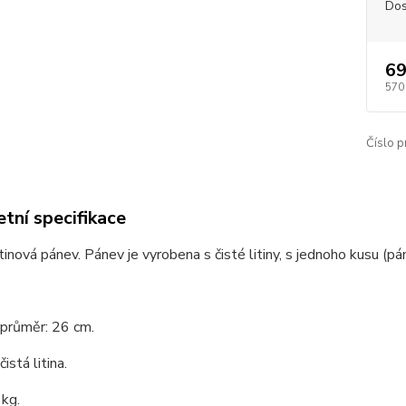
Dos
69
570
Číslo p
tní specifikace
litinová pánev. Pánev je vyrobena s čisté litiny, s jednoho kusu (p
 průměr: 26 cm.
čistá litina.
 kg.