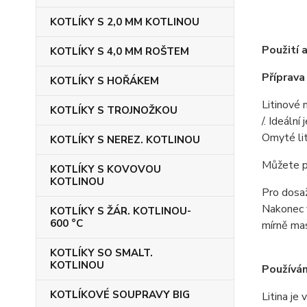
KOTLÍKY S 2,0 MM KOTLINOU
Použití 
KOTLÍKY S 4,0 MM ROŠTEM
Příprava
KOTLÍKY S HOŘÁKEM
Litinové 
KOTLÍKY S TROJNOŽKOU
/. Ideáln
Omyté lit
KOTLÍKY S NEREZ. KOTLINOU
Můžete po
KOTLÍKY S KOVOVOU
KOTLINOU
Pro dosaž
Nakonec v
KOTLÍKY S ŽÁR. KOTLINOU-
600 °C
mírně mas
KOTLÍKY SO SMALT.
KOTLINOU
Používán
KOTLÍKOVÉ SOUPRAVY BIG
Litina je