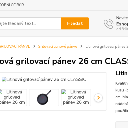
SOBNÍ ODBĚR
Nevíte
Hledat
Esho
od 8:0
GRILOVACÍ PÁNVE
Grilovací litinové pánve
Litinová grilovací pánev
nová grilovací pánev 26 cm CLAS
Liti
Kvalitn
kusu (
cm. Mat
nádobí
použití