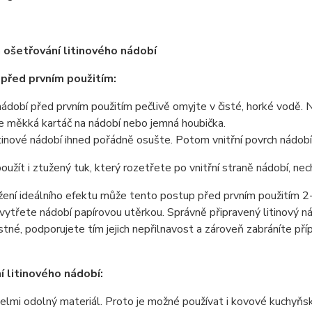
a ošetřování litinového nádobí
 před prvním použitím:
nádobí před prvním použitím pečlivě omyjte v čisté, horké vodě.
í je měkká kartáč na nádobí nebo jemná houbička.
inové nádobí ihned pořádně osušte. Potom vnitřní povrch nádobí
užít i ztužený tuk, který rozetřete po vnitřní straně nádobí, ne
ení ideálního efektu může tento postup před prvním použitím 2
ytřete nádobí papírovou utěrkou. Správně připravený litinový n
tné, podporujete tím jejich nepřilnavost a zároveň zabráníte př
í litinového nádobí:
 velmi odolný materiál. Proto je možné používat i kovové kuchyňs