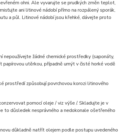
 otevřeném ohni. Ale vyvarujte se prudkých změn teplot,
misťujte ani litinové nádobí přímo na rozpálený sporák,
utu a půl. Litinové nádobí jsou křehké, dávejte proto
štění nepoužívejte žádné chemické prostředky (saponáty,
ytřít papírovou utěrkou, případně umýt v čisté horké vodě
hké prostředí způsobují povrchovou korozi litinového
onzervovat pomocí oleje / viz výše /. Skladujte je v
i, je to důsledek nesprávného a nedokonale ošetřeného
 a znovu důkladně natřít olejem podle postupu uvedeného