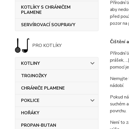
Přírodní 
KOTLÍKY S CHRÁNIČEM
aby nedoš
PLAMENE
před použ
pozor na 
SERVÍROVACÍ SOUPRAVY
Čištění 
PRO KOTLÍKY
Přírodní 
prášek, .
KOTLINY
pomocí j
TROJNOŽKY
Nemyjte l
nádobí.
CHRÁNIČE PLAMENE
Pokud nád
POKLICE
suchém a 
povrchu.
HOŘÁKY
Není to z
PROPAN-BUTAN