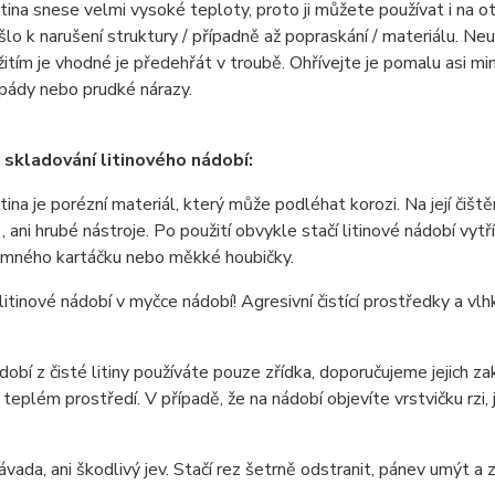
litina snese velmi vysoké teploty, proto ji můžete používat i na
lo k narušení struktury / případně až popraskání / materiálu. Neu
itím je vhodné je předehřát v troubě. Ohřívejte je pomalu asi min
pády nebo prudké nárazy.
a skladování litinového nádobí:
litina je porézní materiál, který může podléhat korozi. Na její či
..), ani hrubé nástroje. Po použití obvykle stačí litinové nádobí v
emného kartáčku nebo měkké houbičky.
itinové nádobí v myčce nádobí! Agresivní čistící prostředky a vl
obí z čisté litiny používáte pouze zřídka, doporučujeme jejich zak
teplém prostředí. V případě, že na nádobí objevíte vrstvičku rz
ávada, ani škodlivý jev. Stačí rez šetrně odstranit, pánev umýt