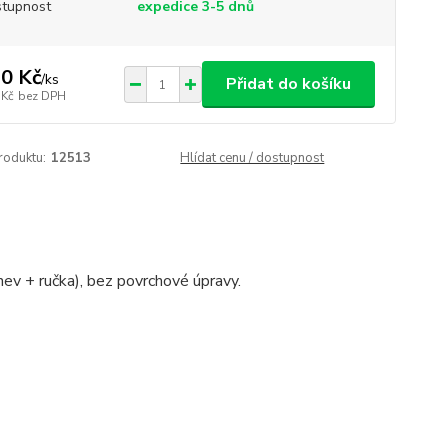
tupnost
expedice 3-5 dnů
0 Kč
/
ks
Přidat do košíku
 Kč
bez DPH
roduktu:
12513
Hlídat cenu / dostupnost
ánev + ručka), bez povrchové úpravy.