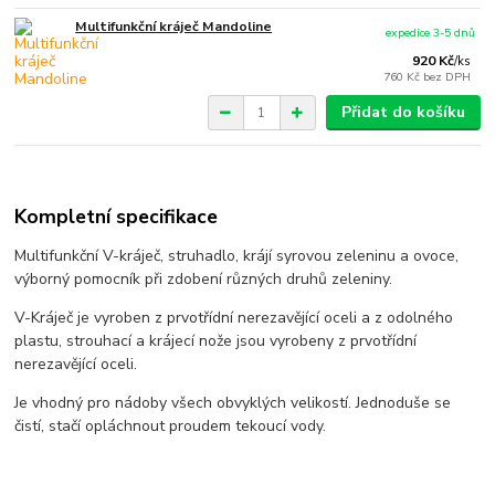
Multifunkční kráječ Mandoline
expedice 3-5 dnů
920 Kč
/
ks
760 Kč
bez DPH
Přidat do košíku
Kompletní specifikace
Multifunkční V-kráječ, struhadlo, krájí syrovou zeleninu a ovoce,
výborný pomocník při zdobení různých druhů zeleniny.
V-Kráječ je vyroben z prvotřídní nerezavějící oceli a z odolného
plastu, strouhací a krájecí nože jsou vyrobeny z prvotřídní
nerezavějící oceli.
Je vhodný pro nádoby všech obvyklých velikostí. Jednoduše se
čistí, stačí opláchnout proudem tekoucí vody.