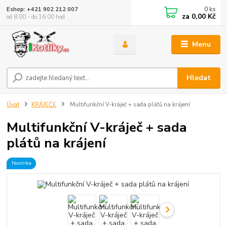
0
ks
Eshop: +421 902 212 007
za
0,00 Kč
od 8:00 - do 16:00 hod
Menu
Hledat
Úvod
KRÁJEČE
Multifunkční V-kráječ + sada plátů na krájení
Multifunkční V-kráječ + sada
plátů na krájení
Novinka