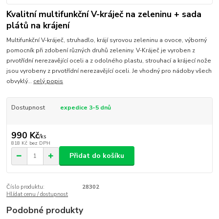
Kvalitní multifunkční V-kráječ na zeleninu + sada
plátů na krájení
Multifunkční V-kráječ, struhadlo, krájí syrovou zeleninu a ovoce, výborný
pomocník při zdobení různých druhů zeleniny. V-Kráječ je vyroben z
prvotřídní nerezavějící oceli a z odolného plastu, strouhací a krájecí nože
jsou vyrobeny z prvotřídní nerezavějící oceli. Je vhodný pro nádoby všech
obvyklý...
celý popis
Dostupnost
expedice 3-5 dnů
990 Kč
/
ks
818 Kč
bez DPH
Přidat do košíku
Číslo produktu:
28302
Hlídat cenu / dostupnost
Podobné produkty