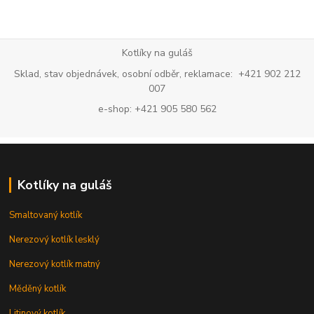
Kotlíky na guláš
Sklad, stav objednávek, osobní odběr, reklamace: +421 902 212
007
e-shop: +421 905 580 562
Kotlíky na guláš
Smaltovaný kotlík
Nerezový kotlík lesklý
Nerezový kotlík matný
Měděný kotlík
Litinový kotlík