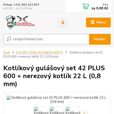
0
ks
Eshop: +421 902 212 007
za
0,00 Kč
od 8:00 - do 16:00 hod
Menu
Hledat
Úvod
KOTLÍKY S ŽÁR. KOTLINOU-600 °C
Kotlíkový gulášový set 42
PLUS 600 + nerezový kotlík 22 L (0,8 mm)
Kotlíkový gulášový set 42 PLUS
600 + nerezový kotlík 22 L (0,8
mm)