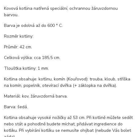
Kovová kotlina natřená speciální, ochrannou žáruvzdornou
barvou.
Barva je odolná až do 600 ° C.
Rozměr kotliny:
Průměr: 42 cm.
Celková výška: cca 185,5 cm.
Tloušťka kotliny: 1 mm.
Kotlina obsahuje: kotlinu, komín (Kouřovod): trouba, kloub, stříška
na komín, popelník, otevírací dvířka (+ záklopka na dvířka).
Materiál: kov, žáruvzdorná barva.
Barva: šedá.
Kotlina obsahuje vysoké nožičky až 53 cm. Při kotlině můžete sedět
nebo stát a pohodlně budete míchat, přidávat ingredience do
kotlíku. Při vybírání kotlíku se nemusíte ohýbat (nebude Vás bolet
záda).