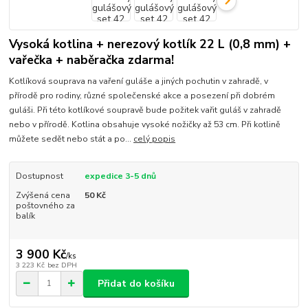
Vysoká kotlina + nerezový kotlík 22 L (0,8 mm) +
vařečka + naběračka zdarma!
Kotlíková souprava na vaření guláše a jiných pochutin v zahradě, v
přírodě pro rodiny, různé společenské akce a posezení při dobrém
guláši. Při této kotlíkové soupravě bude požitek vařit guláš v zahradě
nebo v přírodě. Kotlina obsahuje vysoké nožičky až 53 cm. Při kotlině
můžete sedět nebo stát a po...
celý popis
Dostupnost
expedice 3-5 dnů
Zvýšená cena
50 Kč
poštovného za
balík
3 900 Kč
/
ks
3 223 Kč
bez DPH
Přidat do košíku