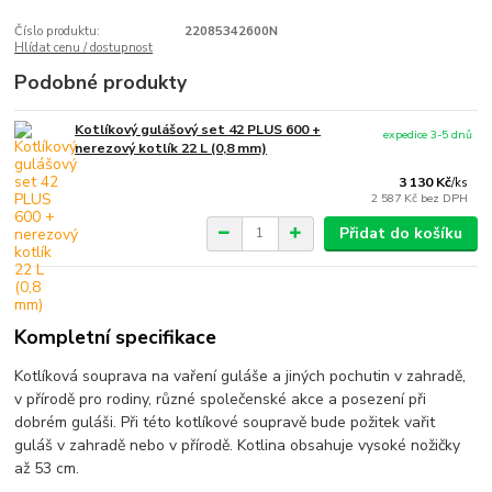
Číslo produktu:
22085342600N
Hlídat cenu / dostupnost
Podobné produkty
Kotlíkový gulášový set 42 PLUS 600 +
expedice 3-5 dnů
nerezový kotlík 22 L (0,8 mm)
3 130 Kč
/
ks
2 587 Kč
bez DPH
Přidat do košíku
Kompletní specifikace
Kotlíková souprava na vaření guláše a jiných pochutin v zahradě,
v přírodě pro rodiny, různé společenské akce a posezení při
dobrém guláši. Při této kotlíkové soupravě bude požitek vařit
guláš v zahradě nebo v přírodě. Kotlina obsahuje vysoké nožičky
až 53 cm.