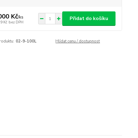
000 Kč
/
ks
Přidat do košíku
79 Kč
bez DPH
roduktu:
02-9-100L
Hlídat cenu / dostupnost