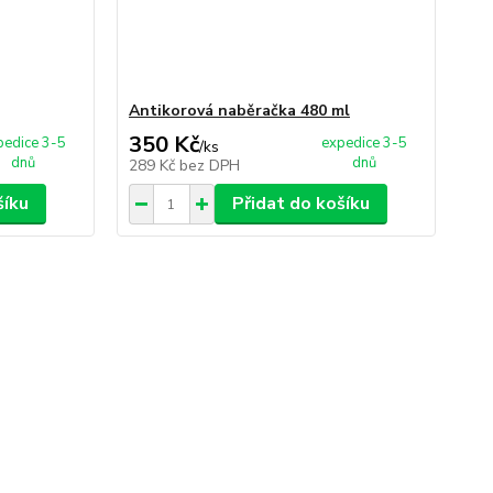
Antikorová naběračka 480 ml
350 Kč
pedice 3-5
expedice 3-5
/
ks
dnů
dnů
289 Kč
bez DPH
šíku
Přidat do košíku