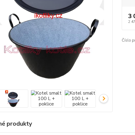
3 
2 4
Číslo p
é produkty