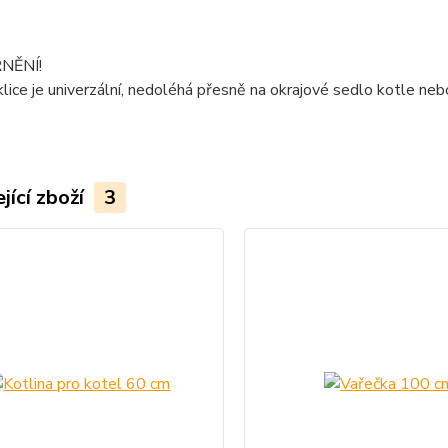
NĚNÍ!
lice je univerzální, nedoléhá přesně na okrajové sedlo kotle nebo
jící zboží
3