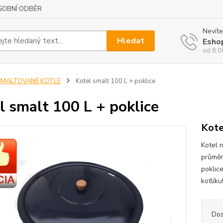
SOBNÍ ODBĚR
Nevíte
Hledat
Esho
od 8:0
SMALTOVANÉ KOTLE
Kotel smalt 100 L + poklice
l smalt 100 L + poklice
Kote
Kotel n
průměr
poklic
kotlíku
Dos