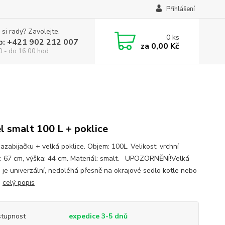
Přihlášení
 si rady? Zavolejte.
0
ks
p: +421 902 212 007
za
0,00 Kč
0 - do 16:00 hod
l smalt 100 L + poklice
azabijačku + velká poklice. Objem: 100L. Velikost: vrchní
: 67 cm, výška: 44 cm. Materiál: smalt. UPOZORNĚNÍ!Velká
e je univerzální, nedoléhá přesně na okrajové sedlo kotle nebo
!
celý popis
tupnost
expedice 3-5 dnů