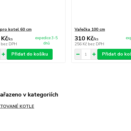
 pro kotel 60 cm
Vařečka 100 cm
 Kč
310 Kč
expedice 3-5
ex
/
ks
/
ks
dnů
č
bez DPH
256 Kč
bez DPH
Přidat do košíku
Přidat do ko
zařazeno v kategoriích
TOVANÉ KOTLE