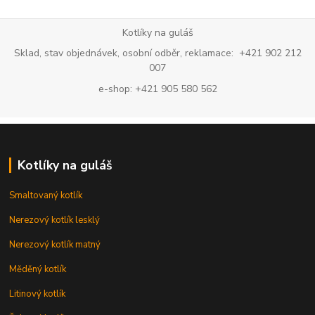
Kotlíky na guláš
Sklad, stav objednávek, osobní odběr, reklamace: +421 902 212
007
e-shop: +421 905 580 562
Kotlíky na guláš
Smaltovaný kotlík
Nerezový kotlík lesklý
Nerezový kotlík matný
Měděný kotlík
Litinový kotlík