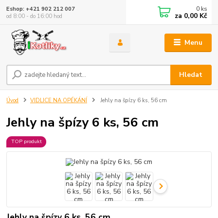
0
ks
Eshop: +421 902 212 007
za
0,00 Kč
od 8:00 - do 16:00 hod
Menu
Hledat
Úvod
VIDLICE NA OPÉKÁNÍ
Jehly na špízy 6 ks, 56 cm
Jehly na špízy 6 ks, 56 cm
TOP produkt
Jehly na špízy 6 ks, 56 cm