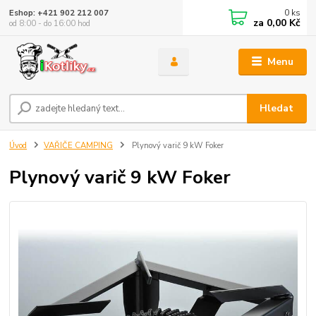
0
ks
Eshop: +421 902 212 007
za
0,00 Kč
od 8:00 - do 16:00 hod
Menu
Hledat
Úvod
VAŘIČE CAMPING
Plynový varič 9 kW Foker
Plynový varič 9 kW Foker