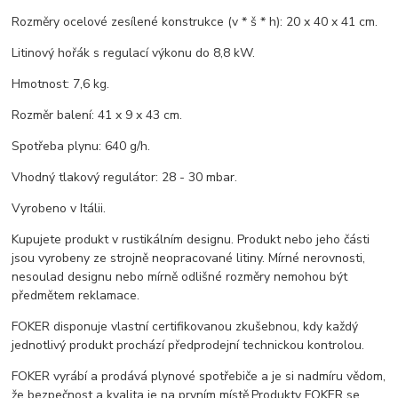
Rozměry ocelové zesílené konstrukce (v * š * h): 20 x 40 x 41 cm.
Litinový hořák s regulací výkonu do 8,8 kW.
Hmotnost: 7,6 kg.
Rozměr balení: 41 x 9 x 43 cm.
Spotřeba plynu: 640 g/h.
Vhodný tlakový regulátor: 28 - 30 mbar.
Vyrobeno v Itálii.
Kupujete produkt v rustikálním designu. Produkt nebo jeho části
jsou vyrobeny ze strojně neopracované litiny. Mírné nerovnosti,
nesoulad designu nebo mírně odlišné rozměry nemohou být
předmětem reklamace.
FOKER disponuje vlastní certifikovanou zkušebnou, kdy každý
jednotlivý produkt prochází předprodejní technickou kontrolou.
FOKER vyrábí a prodává plynové spotřebiče a je si nadmíru vědom,
že bezpečnost a kvalita je na prvním místě.Produkty FOKER se