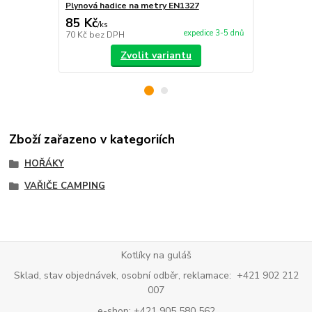
Plynová hadice na metry EN1327
Regulátor t
85 Kč
470 Kč
/
ks
/
ks
expedice 3-5 dnů
70 Kč
bez DPH
388 Kč
bez 
Zvolit variantu
Zboží zařazeno v kategoriích
HOŘÁKY
VAŘIČE CAMPING
Kotlíky na guláš
Sklad, stav objednávek, osobní odběr, reklamace: +421 902 212
007
e-shop: +421 905 580 562