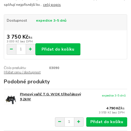
splňují nejpřísnější kv...
celý popis
Dostupnost
expedice 3-5 dnů
3 750 Kč
/
ks
3 099 Kč
bez DPH
Přidat do košíku
Číslo produktu:
03090
Hlídat cenu / dostupnost
Podobné produkty
Plynový vařič T.G. WOK tříhořákový
expedice 3-5 dnů
9,2kW
4 790 Kč
/
ks
3 959 Kč
bez DPH
Přidat do košíku