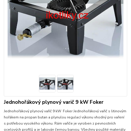
Jednohořákový plynový varič 9 kW Foker
Jednohořákový plynový vařič 9 kW Foker Jednohořákový vařič s litinovým
hořákem na propan butan a plynulou regulací výkonu vhodný pro vaření
s potřebou vysokého výkonu. Rám vařiče je vyroben z pevnostních
ocelových profilů a je lakován černou barvou. Všechny použité materiály