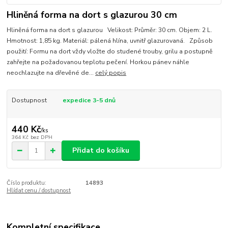
Hliněná forma na dort s glazurou 30 cm
Hliněná forma na dort s glazurou Velikost: Průměr: 30 cm. Objem: 2 L.
Hmotnost: 1,85 kg. Materiál: pálená hlína, uvnitř glazurovaná. Způsob
použití: Formu na dort vždy vložte do studené trouby, grilu a postupně
zahřejte na požadovanou teplotu pečení. Horkou pánev náhle
neochlazujte na dřevěné de...
celý popis
Dostupnost
expedice 3-5 dnů
440 Kč
/
ks
364 Kč
bez DPH
Přidat do košíku
Číslo produktu:
14893
Hlídat cenu / dostupnost
Kompletní specifikace