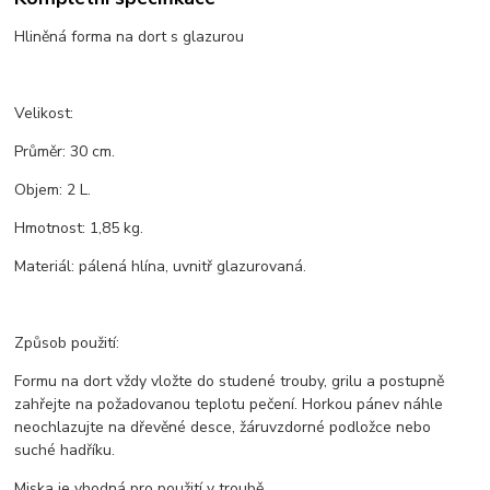
Hliněná forma na dort s glazurou
Velikost:
Průměr: 30 cm.
Objem: 2 L.
Hmotnost: 1,85 kg.
Materiál: pálená hlína, uvnitř glazurovaná.
Způsob použití:
Formu na dort vždy vložte do studené trouby, grilu a postupně
zahřejte na požadovanou teplotu pečení. Horkou pánev náhle
neochlazujte na dřevěné desce, žáruvzdorné podložce nebo
suché hadříku.
Miska je vhodná pro použití v troubě.