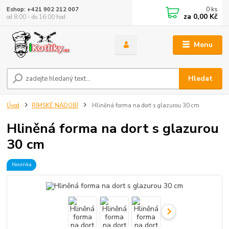
0
ks
Eshop: +421 902 212 007
za
0,00 Kč
od 8:00 - do 16:00 hod
Menu
Hledat
Úvod
ŘÍMSKÉ NÁDOBÍ
Hliněná forma na dort s glazurou 30 cm
Hliněná forma na dort s glazurou
30 cm
Novinka