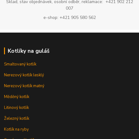
Sklad, stav objednávek, osobní odběr, reklamace: +421 902 212
007
e-shop: +421 905 580 562
Kotlíky na guláš
Smaltovaný kotlík
Nerezový kotlík lesklý
Nerezový kotlík matný
Měděný kotlík
Litinový kotlík
Železný kotlík
Kotlík na ryby