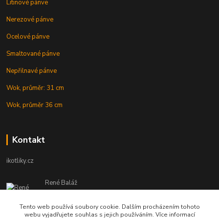
Litinové pánve
Nerezové pánve
Ocelové pánve
Smaltované pánve
Nepřilnavé pánve
Wok, průměr: 31 cm
Wok, průměr 36 cm
Kontakt
ikotliky.cz
René Baláž
Eshop: +421 902 212 007
od 8:00 - do 16:00 hod
Tento web používá soubory cookie. Dalším procházením tohoto
webu vyjadřujete souhlas s jejich používáním. Více informací