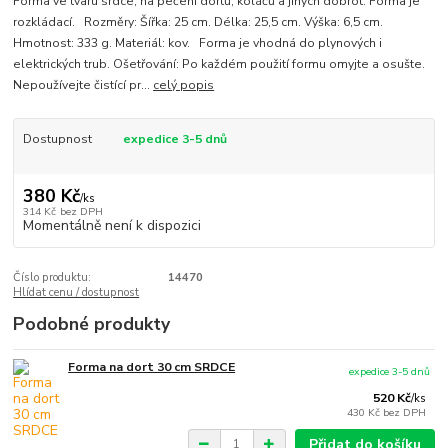
Forma ve tvaru srdce, na pečení dortů, koláčů a jiných dobrot. Forma je
rozkládací. Rozměry: Šířka: 25 cm. Délka: 25,5 cm. Výška: 6,5 cm.
Hmotnost: 333 g. Materiál: kov. Forma je vhodná do plynových i
elektrických trub. Ošetřování: Po každém použití formu omyjte a osušte.
Nepoužívejte čistící pr...
celý popis
Dostupnost
expedice 3-5 dnů
380 Kč
/
ks
314 Kč
bez DPH
Momentálně není k dispozici
Číslo produktu:
14470
Hlídat cenu / dostupnost
Podobné produkty
Forma na dort 30 cm SRDCE
expedice 3-5 dnů
520 Kč
/
ks
430 Kč
bez DPH
Přidat do košíku