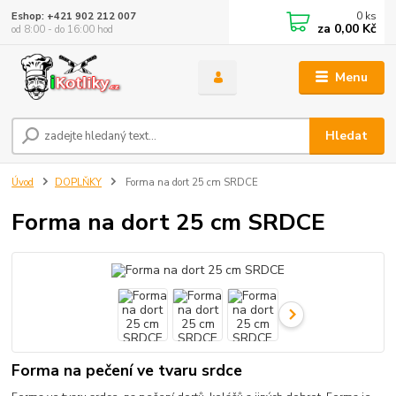
0
ks
Eshop: +421 902 212 007
za
0,00 Kč
od 8:00 - do 16:00 hod
Menu
Hledat
Úvod
DOPLŇKY
Forma na dort 25 cm SRDCE
Forma na dort 25 cm SRDCE
Forma na pečení ve tvaru srdce