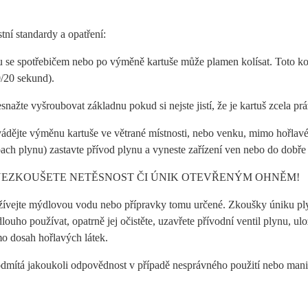
ní standardy a opatření:
 se spotřebičem nebo po výměně kartuše může plamen kolísat. Toto kol
0/20 sekund).
snažte vyšroubovat základnu pokud si nejste jistí, že je kartuš zcela pr
ádějte výměnu kartuše ve větrané místnosti, nebo venku, mimo hořlavé
ach plynu) zastavte přívod plynu a vyneste zařízení ven nebo do dobře 
NEZKOUŠETE NETĚSNOST ČI ÚNIK OTEVŘENÝM OHNĚM!
ívejte mýdlovou vodu nebo přípravky tomu určené. Zkoušky úniku ply
louho používat, opatrně jej očistěte, uzavřete přívodní ventil plynu, u
o dosah hořlavých látek.
dmítá jakoukoli odpovědnost v případě nesprávného použití nebo mani