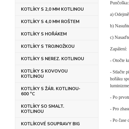
Punčoška:
KOTLÍKY S 2,0 MM KOTLINOU
a) Odejmět
KOTLÍKY S 4,0 MM ROŠTEM
b) Nasuňte
KOTLÍKY S HOŘÁKEM
c) Nasaďte
KOTLÍKY S TROJNOŽKOU
Zapálení:
KOTLÍKY S NEREZ. KOTLINOU
- Otočte k
KOTLÍKY S KOVOVOU
- Stlačte 
KOTLINOU
hořáku sp
luminizme
KOTLÍKY S ŽÁR. KOTLINOU-
600 °C
- Po prvot
KOTLÍKY SO SMALT.
- Pro zha
KOTLINOU
- Po čase
KOTLÍKOVÉ SOUPRAVY BIG