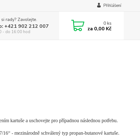
Přihlášení
 si rady? Zavolejte.
0
ks
p: +421 902 212 007
za
0,00 Kč
0 - do 16:00 hod
ojením kartuše a uschovejte pro případnou následnou potřebu.
7/16“ - mezinárodně schválený typ propan-butanové kartuše.