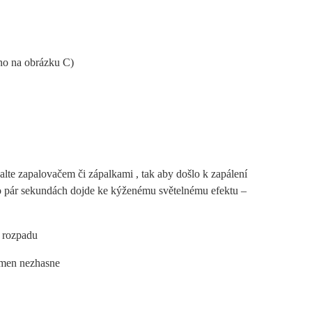
eno na obrázku C)
alte zapalovačem či zápalkami , tak aby došlo k zapálení
po pár sekundách dojde ke kýženému světelnému efektu –
u rozpadu
amen nezhasne