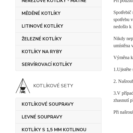
NEREZOVÉ KOTLÍKY - MATNÉ
Při použit
Spotřebič 
MĚDĚNÉ KOTLÍKY
spotřebu v
LITINOVÉ KOTLÍKY
nedošlo k 
ŽELEZNÉ KOTLÍKY
Nikdy nepo
umístěna v
KOTLÍKY NA RYBY
Výměna ka
SERVÍROVACÍ KOTLÍKY
1.Ujistěte
2. Našroub
KOTLÍKOVÉ SETY
3.V případ
zhasnutí 
KOTLÍKOVÉ SOUPRAVY
Při našrou
LEVNÉ SOUPRAVY
KOTLÍKY S 1,5 MM KOTLINOU