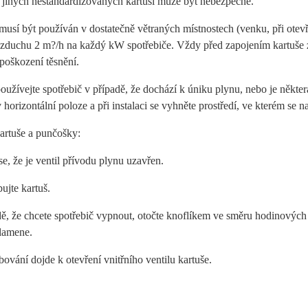
í jiných nestandardizovaných kartuší může být nebezpečné.
musí být používán v dostatečně větraných místnostech (venku, při otev
zduchu 2 m?/h na každý kW spotřebiče. Vždy před zapojením kartuše zk
poškození těsnění.
užívejte spotřebič v případě, že dochází k úniku plynu, nebo je někte
 horizontální poloze a při instalaci se vyhněte prostředí, ve kterém se
rtuše a punčošky:
 se, že je ventil přívodu plynu uzavřen.
ujte kartuš.
ě, že chcete spotřebič vypnout, otočte knoflíkem ve směru hodinových
plamene.
bování dojde k otevření vnitřního ventilu kartuše.