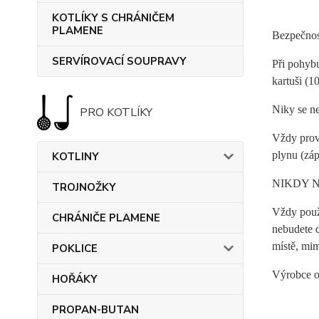
KOTLÍKY S CHRÁNIČEM
PLAMENE
Bezpečnost
SERVÍROVACÍ SOUPRAVY
Při pohybu
kartuši (1
Niky se ne
PRO KOTLÍKY
Vždy prov
plynu (záp
KOTLINY
NIKDY 
TROJNOŽKY
Vždy použ
CHRÁNIČE PLAMENE
nebudete d
místě, mim
POKLICE
Výrobce o
HOŘÁKY
PROPAN-BUTAN