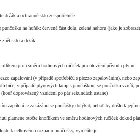
e držák a ochranné sklo ze spotřebiče
 punčošku na hořák: červená část dolu, zelená nahoru (jako je zobraz
 zpět sklo a držák
noflíkem proti směru hodinových ručiček pro otevření přívodu plynu
piezzo zapalování (v případě spotřebičů s piezzo zapalováním), nebo zap
otřebiče, v případě plynových lamp s punčoškou, se punčoška vznítí, 
 (kouř doprovázený vznícení po pár sekundách ustane)
ním zapálení je zakázáno se punčošky dotýkat, neboť by došlo k jejím
snutí plamene otočte knoflíkem ve směru hodinových ručiček dokud pl
 dojde k celkovému rozpadu punčošky, vyměňte ji.