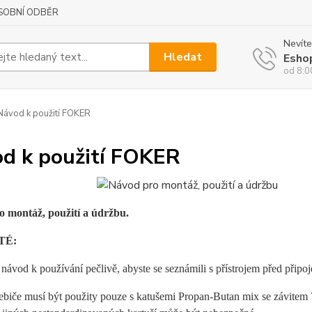
SOBNÍ ODBĚR
Nevíte
Hledat
Esho
od 8:0
ávod k použití FOKER
d k použití FOKER
 montáž, použití a údržbu.
TÉ:
i návod k používání pečlivě, abyste se seznámili s přístrojem před přip
ebiče musí být použity pouze s katušemi Propan-Butan mix se závitem 