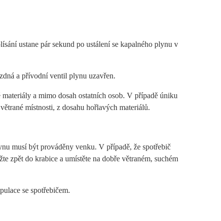
ísání ustane pár sekund po ustálení se kapalného plynu v
ázdná a přívodní ventil plynu uzavřen.
 materiály a mimo dosah ostatních osob. V případě úniku
větrané místnosti, z dosahu hořlavých materiálů.
nu musí být prováděny venku. V případě, že spotřebič
ložte zpět do krabice a umístěte na dobře větraném, suchém
pulace se spotřebičem.