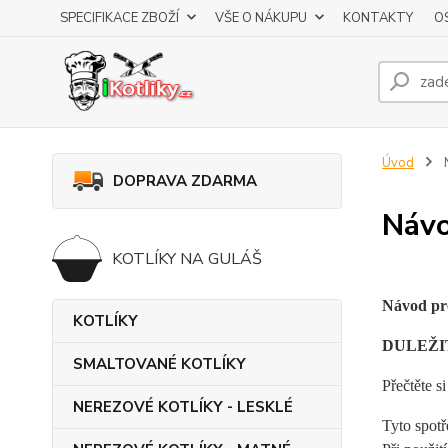
SPECIFIKACE ZBOŽÍ
VŠE O NÁKUPU
KONTAKTY
O
Úvod
N
DOPRAVA ZDARMA
Návo
KOTLÍKY NA GULÁŠ
Návod pro
KOTLÍKY
DULEŽI
SMALTOVANÉ KOTLÍKY
Přečtěte s
NEREZOVÉ KOTLÍKY - LESKLÉ
Tyto spotř