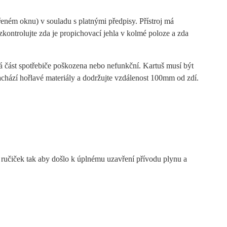
řeném oknu) v souladu s platnými předpisy. Přístroj má
ontrolujte zda je propichovací jehla v kolmé poloze a zda
rá část spotřebiče poškozena nebo nefunkční. Kartuš musí být
 nachází hořlavé materiály a dodržujte vzdálenost 100mm od zdí.
 ručiček tak aby došlo k úplnému uzavření přívodu plynu a