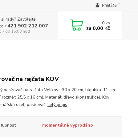
Přihlášení
 si rady? Zavolejte.
0
ks
p: +421 902 212 007
za
0,00 Kč
0 - do 16:00 hod
rovač na rajčata KOV
ý pasírovač na rajčata Velikost: 30 x 20 cm, hloubka: 11 cm.
í rozměr: 25,5 x 16 cm). Materiál: dřevo (konstrukce). Kov
vinářská ocel) pasírovač.
celý popis
tupnost
momentálně vyprodáno