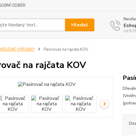
SOBNÍ ODBĚR
Nevíte
Hledat
Esho
od 8:0
DŘEVĚNÉ VÝROBKY
Pasírovač na rajčata KOV
rovač na rajčata KOV
Pasí
Dřevěn
(Vnitřn
(potra
Dos