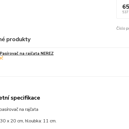
65
537
Číslo p
é produkty
Pasírovač na rajčata NEREZ
tní specifikace
asírovač na rajčata
 30 x 20 cm, hloubka: 11 cm.