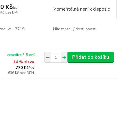
0 Kč
/
ks
Momentálně není k dispozici
 Kč
bez DPH
roduktu:
2219
Hlídat cenu / dostupnost
expedice 3-5 dnů
Přidat do košíku
14 % sleva
770 Kč
/
ks
636 Kč
bez DPH